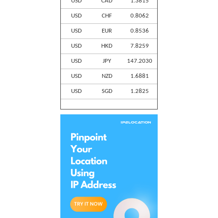
USD
CAD
1.3815
USD
CHF
0.8062
USD
EUR
0.8536
USD
HKD
7.8259
USD
JPY
147.2030
USD
NZD
1.6881
USD
SGD
1.2825