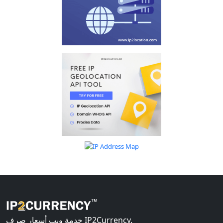
خدمة ويب أسعار صرف IP2Currency.