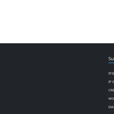
Su
IP
IP 
CRE
WOR
EMA