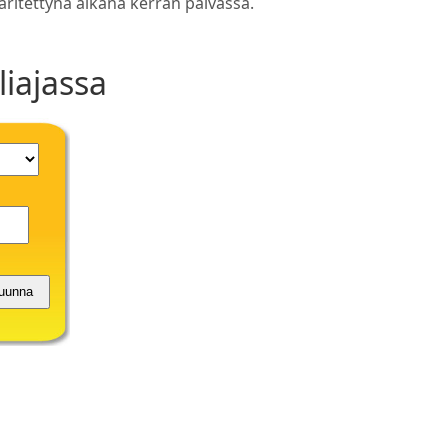
ritettynä aikana kerran päivässä.
iajassa