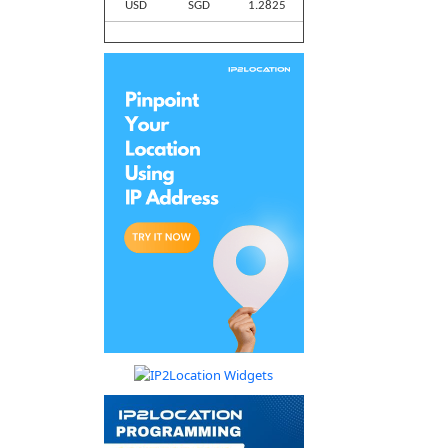
USD
SGD
1.2825