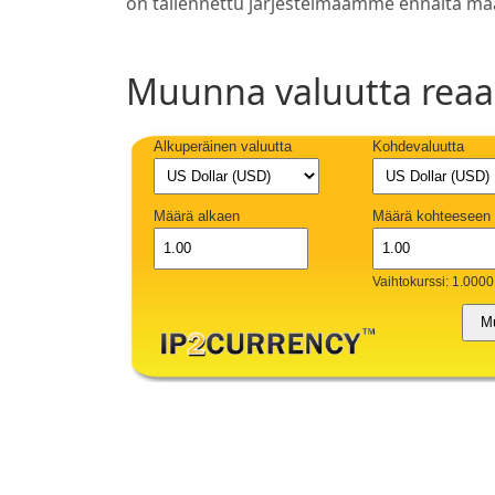
on tallennettu järjestelmäämme ennalta mää
Muunna valuutta reaal
Alkuperäinen valuutta
Kohdevaluutta
Määrä alkaen
Määrä kohteeseen
Vaihtokurssi: 1.0000