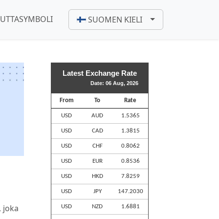
UUTTASYMBOLI
SUOMEN KIELI
Latest Exchange Rate
Date: 06 Aug, 2026
From
To
Rate
USD
AUD
1.5365
USD
CAD
1.3815
USD
CHF
0.8062
USD
EUR
0.8536
USD
HKD
7.8259
USD
JPY
147.2030
, joka
USD
NZD
1.6881