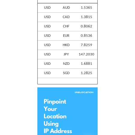
USD
AUD
1.5365
USD
CAD
1.3815
USD
CHF
0.8062
USD
EUR
0.8536
USD
HKD
7.8259
USD
JPY
147.2030
USD
NZD
1.6881
USD
SGD
1.2825