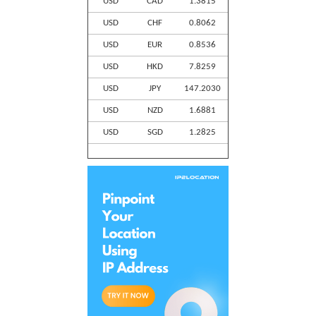
USD
CAD
1.3815
USD
CHF
0.8062
USD
EUR
0.8536
USD
HKD
7.8259
USD
JPY
147.2030
USD
NZD
1.6881
USD
SGD
1.2825