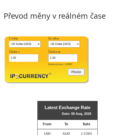
Převod měny v reálném čase
Z měny
Do měny
Částka z
Částka do
Směnný kurz: 1.0000
Latest Exchange Rate
Date: 08 Aug, 2026
From
To
Rate
USD
AUD
1.5365