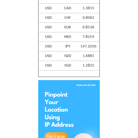
USD
CAD
1.3815
USD
CHF
0.8062
USD
EUR
0.8536
USD
HKD
7.8259
USD
JPY
147.2030
USD
NZD
1.6881
USD
SGD
1.2825